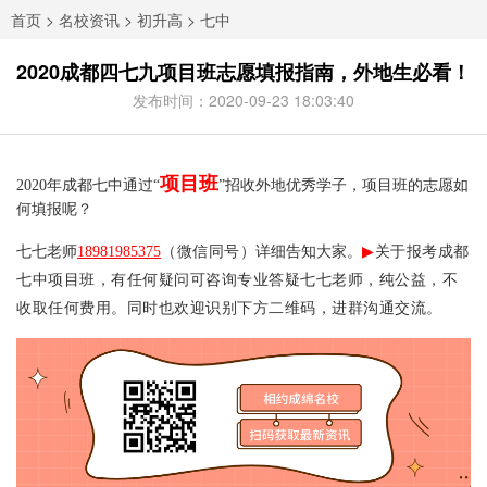
首页
>
名校资讯
>
初升高
>
七中
2020成都四七九项目班志愿填报指南，外地生必看！
发布时间：2020-09-23 18:03:40
项目班
2020年成都七中通过“
”招收外地优秀学子，项目班的志愿如
何填报呢？
七七老师
18981985375
（微信同号）
详细告知大家。
▶
关于
报考
成都
七中项目班，有任何疑问可咨询专业答疑七七老师，
纯公益，不
收取任何费用。同时也欢迎识别下方二维码，进群沟通交流。