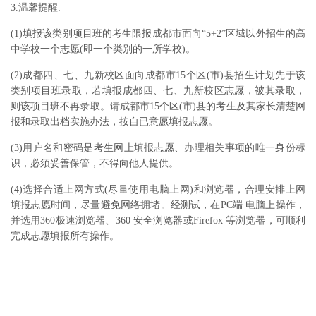
3.温馨提醒:
(1)填报该类别项目班的考生限报成都市面向“5+2”区域以外招生的高
中学校一个志愿(即一个类别的
一
所学校)。
(2)成都四、七、九新校区面向成都市15个区(市)县招生计划先于该
类别项目班录取，若填报成都四、七、九新校区志愿，
被其录取，
则该项目班不再录取。请成都市15个区(市)县的考生及其家长清楚网
报和录取出档实施办法，按自已意愿填报
志愿。
(3)用户名和密码是考生网上填报志愿、办理相关事项的唯一身份标
识，必须妥善保管，不得向他人提供。
(4)选择合适上网方式(尽量使用电脑上网)和浏览器，合理安排上网
填报志愿时间，尽量避免网络拥堵。经测试，在PC端 电脑上操作，
并选用360极速浏览器、360 安全浏览器或Firefox 等浏览器，可顺利
完成志愿填报所有操作。