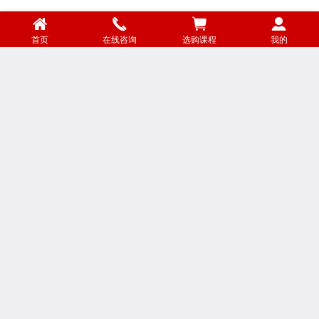
首页
在线咨询
选购课程
我的
金钥匙QQ群
小四升学交流
小五升学交流
小六升学交流
初一升学交流
初二升学交流
初三升学交流
高一升学交流
高二升学交流
联系我们
|
学校介绍
|
学校地图
|
如何注册
|
如何选课
|
如何购课
|
如何缴费
|
如何退费
|
如何投诉
|
校区查询