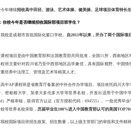
校今年继续
招收高中田径、游泳、艺术体操、健美操、足球项目体育特长
问：你校今年是否继续招收国际部项目班学生？
：我校是成都市首批国际化窗口学校。
自
2011
年以来，开办了两个国际项
。
文课程项目是由中国教育部和法国教育部共同批准，全国
11
所，西南地区
课程班主要针对四川省乃至中西部地区品学兼优，具有国际视野、中国情
着重培养中法理工、管理及艺术等精英人才。
美高中
AP
课程班是省教育厅备案的中外合作办学项目。项目依托四川大学
学、密歇根大学、加拿大多伦多大学等世界名校，开发出适用于中国中
rd
）严格审核，获得官方认证（官方授权代码：
694555
）。一批优秀毕业
分校等世界名校录取，
历届毕业生
100%
进入中国教育部认可的美国
TOP70
年我校国际项目班招生政策、招生数量，以上级主管部门的审批和文件精