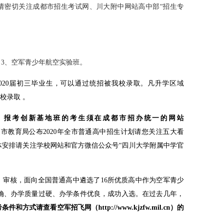
请密切关注成都市招生考试网、川大附中网站高中部
“
招生专
；
3
、空军青少年航空实验班。
的2020届初三毕业生，可以通过统招被我校录取。凡升学区域
我校录取 。
，
报考创新基地班的考生须在成都市招办统一的网站
市教育局公布2020年全市普通高中招生计划请您关注五大看
体安排请关注学校网站和官方微信公众号“四川大学附属中学官
拔、审核，面向全国普通高中遴选了16所优质高中作为空军青少
确、办学质量过硬、办学条件优良，成功入选。在过去几年，
式请查看空军招飞网（http://www.kjzfw.mil.cn）的