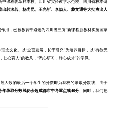
高中课程改革样本校、四川省实验教学示范校、四川省校本研
育出郭沫若、杨尚昆、王光祈、李劼人、蒙文通等大批杰出人
作用，已被教育部遴选为四川省三所“新课程新教材实施国家
理念文化。以“全面发展，长于研究”为培养目标，以“有教无
，仁心育人”的教风，“悉心研习，静心成才”的学风。
计划人数的最后一个学生的分数即为我校的录取分数线。由于
今年录取分数线仍会超成都市中考重点线40分
。同时，我们把