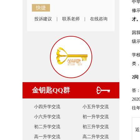
中
快捷
修
投诉建议
|
联系老师
|
在线咨询
才
因
级示
学
类
2
金钥匙QQ群
答
2
小四升学交流
小五升学交流
往
小六升学交流
初一升学交流
初二升学交流
初三升学交流
近
高一升学交流
高二升学交流