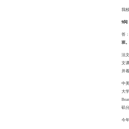
我
9
答
班
法
文
并
中
大
Boa
矶
今