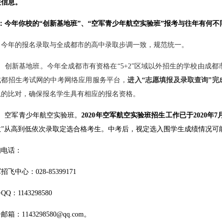
关信息。
问：今年你校的“创新基地班”、“空军青少年航空实验班”报考与往年有何
：
今
年的报名录取与全成都市的高中录取步调一致，规范统一。
）创新基地班。今年全成都市有资格在
“5+2”
区域以外招生的学校由成都
成都招生考试网的中考网络应用服务平台，
进入
“
志愿填报及录取查询
”
完
息的比对，确保报名学生具有相应的报名资格。
2）空军青少年航空实验班。
2020年空军航空实验班招生工作已于2020年
数”从高到低依次录取定选合格考生。中考后，视定选入围学生成绩情况可
询电话：
招飞中心：028-85399171
QQ：1143298580
邮箱：1143298580@qq.com。