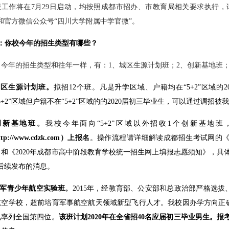
报工作将在
7
月
29
日启动
，均按照成都市招办、市教育局相关要求执行，
和官方微信公众号
“
四川大学附属中学官微
”
。
问：你校今年的招生类型有哪些？
：
今年的招生类型和往年一样，有：
1
、城区生源计划班；
2
、创新基地班
.城区生源计划班。
拟招12个班。凡是升学区域、户籍均在“5+2”区域
5+2”区域但户籍不在“5+2”区域的的2020届初三毕业生，可以通过调招被
.创新基地班。
我校今年面向“5+2”区域以外招收1个创新基地班
tp://www.cdzk.com）上报名
。操作流程请详细解读成都招生考试网的《
》和《2020年成都市高中阶段教育学校统一招生网上填报志愿须知》，具
”后续发布的消息。
空军青少年航空实验班。
2015年，经教育部、公安部和总政治部严格选
航空学校，超前培育军事航空航天领域新型飞行人才。我校因办学方向正
飞率列全国第四位。
该班计划2020年在全省招40名应届初三毕业男生。报考条件和方