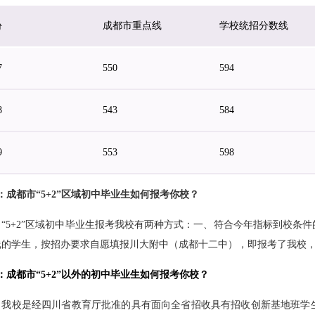
份
成都市重点线
学校统招分数线
7
550
594
8
543
584
9
553
598
：成都市“5+2”区域初中毕业生如何报考你校？
：
“5+2”
区域初中毕业生报考我校有两种方式：一、符合今年指标到校条件
线的学生，按招办要求自愿填报川大附中（成都十二中），即报考了我校
：成都市“5+2”以外的初中毕业生如何报考你校？
：
我校是经四川省教育厅批准的具有面向全省招收具有招收创新基地班学