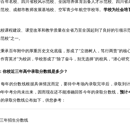
华百年名校、四川省校风示范校、全国培养体育后备人才示范校、四川省
示范校、成都市教师发展基地校、空军青少年航空学校等。
学校为社会培
。
我校课程建设、课堂改革和教学质量在全省乃至全国起到了良好的引领示范
范校”之一。
校秉承百年附中的厚重历史文化底蕴，形成了“立德树人，笃行两责”的核心
，作育英才”为校训，学校形成了“除了奋斗，别无选择”的校风，“潜心研究
问：你校近三年高中录取分数线是多少？
：每年的分数线根据具体情况而定，要待中考场内录取完毕后，录取到
020年中考分尚未出来，因而现在还不能准确回答今年的录取分数线，
预计
年的录取分数线公布如下，供您参考：
三年招生分数线