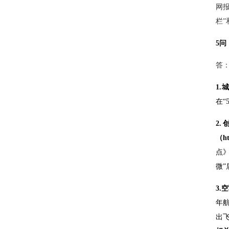
网
栏
”
5
答
1
在“
2
（ht
点
微
3.
年
出