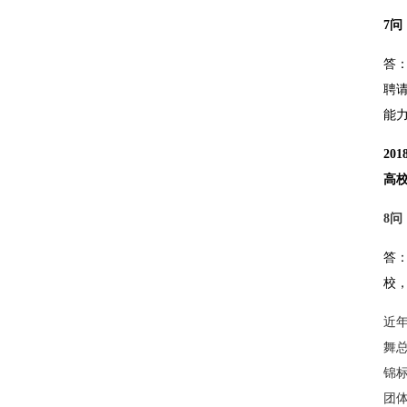
7
答
聘
能
20
高
8
答
校
近
舞
锦
团