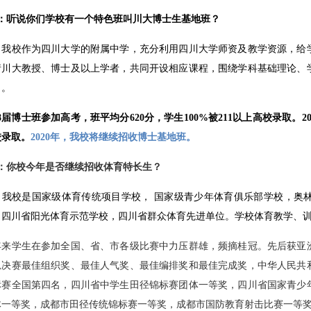
问：听说你们学校有一个特色班叫川大博士生基地班？
：我校作为四川大学的附属中学，充分利用四川大学师资及教学资源，给
请川大教授、博士及以上学者，共同开设相应课程，围绕学科基础理论、
力。
18届博士班参加高考，班平均分620分，学生100%被211以上高校录取。2
校录取。
2020年，我校将继续招收博士基地班。
问：你校今年是否继续招收体育特长生？
：我校是国家级体育传统项目学校， 国家级青少年体育俱乐部学校，奥
，四川省阳光体育示范学校，四川省群众体育先进单位。学校体育教学、
年来学生在参加全国、省、市各级比赛中力压群雄，频摘桂冠。先后获亚
总决赛最佳组织奖、最佳人气奖、最佳编排奖和最佳完成奖，中华人民共
标赛全国第四名，四川省中学生田径锦标赛团体一等奖，四川省国家青少
体一等奖，成都市田径传统锦标赛一等奖，成都市国防教育射击比赛一等