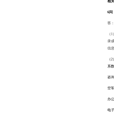
相
6
答
（
1
录
信
（
系
咨
空军
办公
电子